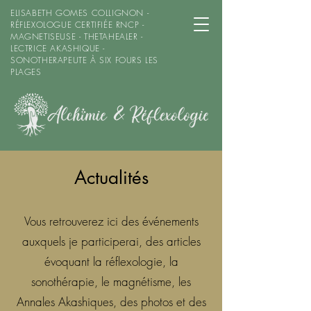
ELISABETH GOMES COLLIGNON -
RÉFLEXOLOGUE CERTIFIÉE RNCP -
MAGNETISEUSE - THETAHEALER -
LECTRICE AKASHIQUE -
SONOTHERAPEUTE À SIX FOURS LES
PLAGES
Actualités
Vous retrouverez ici des événements
auxquels je participerai, des articles
évoquant la réflexologie, la
sonothérapie, le magnétisme, les
Annales Akashiques, des photos et des