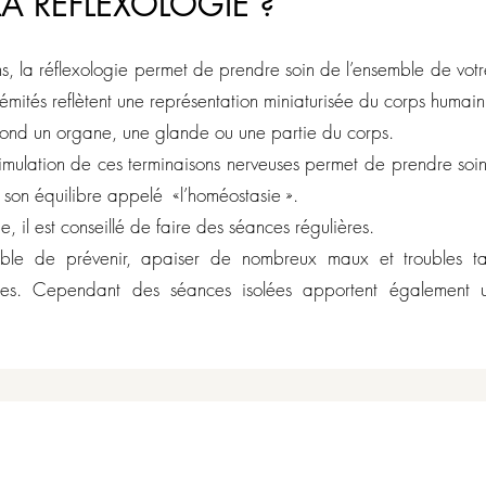
LA REFLEXOLOGIE ?
s, la réflexologie permet de prendre soin de l’ensemble de votre
émités reflètent une représentation miniaturisée du corps humain
pond un organe, une glande ou une partie du corps.
timulation de ces terminaisons nerveuses permet de prendre soi
r son équilibre appelé «l’homéostasie ».
ue, il est conseillé de faire des séances régulières.
ible de prévenir, apaiser de nombreux maux et troubles tan
nces. Cependant des séances isolées apportent également 