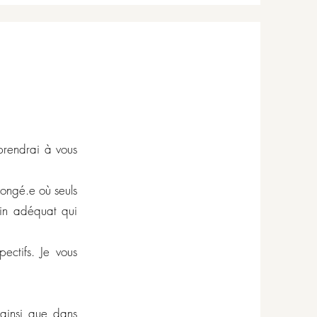
prendrai à vous
longé.e où seuls
soin adéquat qui
ectifs. Je vous
 ainsi que dans