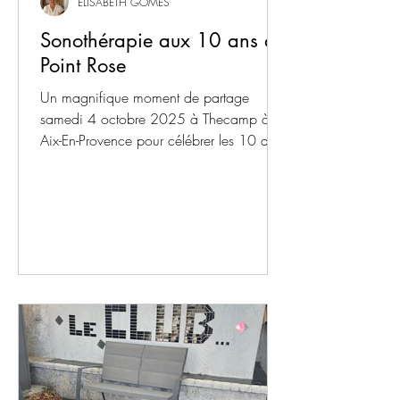
ELISABETH GOMES
Sonothérapie aux 10 ans du
Point Rose
Un magnifique moment de partage
samedi 4 octobre 2025 à Thecamp à
Aix-En-Provence pour célébrer les 10 ans
de la merveilleuse association du Point
Rose qui vient en aide aux familles
confrontées à la fin de vie ou au deuil de
leur enfant.