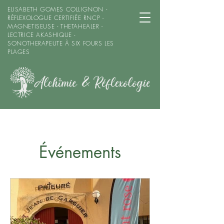
ELISABETH GOMES COLLIGNON -
RÉFLEXOLOGUE CERTIFIÉE RNCP -
MAGNETISEUSE - THETAHEALER -
LECTRICE AKASHIQUE -
SONOTHERAPEUTE À SIX FOURS LES
PLAGES
Événements