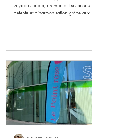
voyage sonore, un moment suspendu de
détente et d’harmonisation grâce aux
vibrations des bols chantants, des gongs
et d’autres instruments thérapeutiques.
Chaque son rentre en résonance avec le
corps, apaise le mental, libère les
tensions et favorise un lâcher-prise
profond. Cette expérience collective,
douce et enveloppante, permet à chacun
de se reconnecter à soi, d’apaiser les
émotions et de retrouver une sensation
d’ancrage et de séré