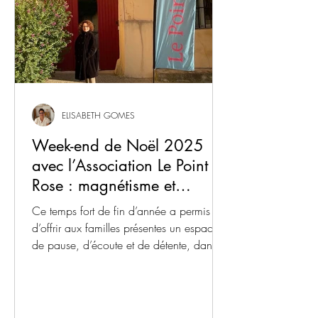
ELISABETH GOMES
Week-end de Noël 2025
avec l’Association Le Point
Rose : magnétisme et
massages sonores au service
Ce temps fort de fin d’année a permis
du mieux-être
d’offrir aux familles présentes un espace
de pause, d’écoute et de détente, dans
une période très chargée
émotionnellement.