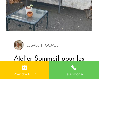
ELISABETH GOMES
Atelier Sommeil pour les
Séniors
Prendre RDV
Téléphone
Le sommeil est une fonction essentielle
pour la santé et le bien-être. C'est un
besoin physiologique fondamental. Avec
l’âge, il évolue : il devient plus léger,
parfois plus fragmenté, et peut être source
de difficultés.