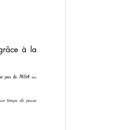
râce à la 
isé par la MSA
 au 
 un temps de pause 