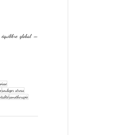
 équilibre global — 
oisse
e
soulager stress
italité
sonotherapie