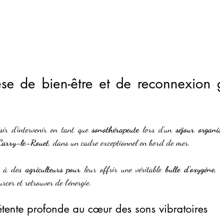
se de bien-être et de reconnexion g
sir d’intervenir en tant que 
sonothérapeute
 lors d’un 
séjour organ
 Carry-le-Rouet
, dans un cadre exceptionnel en bord de mer.
s à des 
agriculteurs pour
 leur offrir une véritable 
bulle d’oxygène
,
urcer et retrouver de l’énergie.
ente profonde au cœur des sons vibratoires