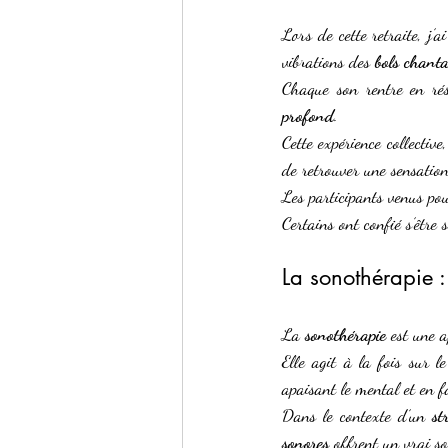
Lors de cette retraite, j’
vibrations des 
bols chant
Chaque son rentre en rés
profond
.
Cette expérience collectiv
de retrouver une sensation
Les participants venus pou
Certains ont confié s’être s
La sonothérapie :
La 
sonothérapie
 est une a
Elle agit à la fois sur le
apaisant le mental et en f
Dans le contexte d’un 
st
sonores
 offrent un vrai so