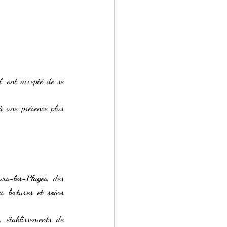
 ont accepté de se 
à une présence plus 
urs-les-Plages
, des 
es 
lectures et soins 
 établissements de 