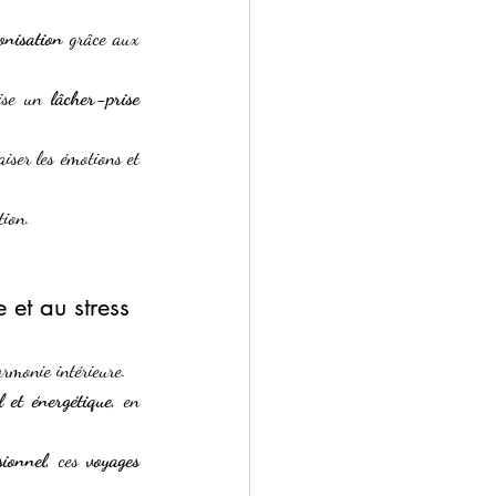
onisation
 grâce aux 
ise un 
lâcher-prise 
aiser les émotions et 
tion. 
 et au stress
armonie intérieure.
 et énergétique
, en 
sionnel
, ces 
voyages 