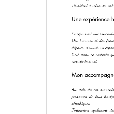
Ils aident à retrouver calm
Une expérience h
Ce séjour est une 
rencont
Des hommes et des femmes
déposer, d’ouvrir un espa
C’est dans ce contexte q
consciente à soi.
Mon accompagneme
Au-delà de ces moments c
personnes de tous horiz
akashiques
.
J’interviens également d