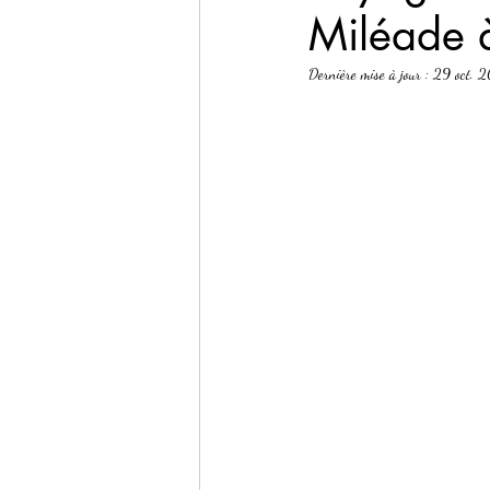
Miléade à
Dernière mise à jour :
29 oct. 