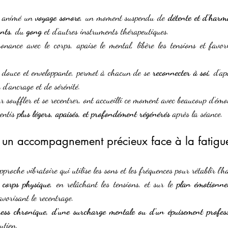
ai animé un 
voyage sonore
, un moment suspendu de 
détente et d’harm
ants
, du 
gong
 et d’autres instruments thérapeutiques.
onance avec le corps, apaise le mental, libère les tensions et favor
e, douce et enveloppante, permet à chacun de se 
reconnecter à soi
, d’ap
 d’ancrage et de sérénité.
r souffler et se recentrer, ont accueilli ce moment avec beaucoup d’émo
entis 
plus légers, apaisés, et profondément régénérés
 après la séance.
 un accompagnement précieux face à la fatigue
pproche vibratoire qui utilise les sons et les fréquences pour rétablir l’h
 
corps physique
, en relâchant les tensions, et sur le 
plan émotionnel
avorisant le recentrage.
ress chronique, d’une surcharge mentale ou d’un épuisement profes
utien.