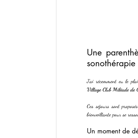
Une parenthè
sonothérapie
J’ai récemment eu le plai
Village Club Miléade de
Ces séjours sont proposé
bienveillante pour se resso
Un moment de dét