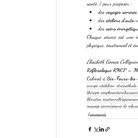
santé…) pour proposer :
des 
voyages sonores 
des 
ateliers d’auto-
des 
soins énergétiqu
Chaque séance est une i
physique, émotionnel et én
Élisabeth Gomes Colligno
Réflexologue RNCP – Ma
Cabinet à 
Six-Fours-les-
energie vitale
bien-être
methode 
thérapie complémentaire
harmonis
liberation emotionnelle
apaisemen
massage sonore
séance de relaxa
Evenements