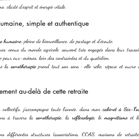
e, clarté d’esprit et énergie vitale.
umaine, simple et authentique
re humaine
, pleine de bienveillance, de partage et d’écoute.
 venus du monde agricole, souvent très engagés dans leur travail,
ce pour eux-mêmes, loin des contraintes et du quotidien.
ue la 
sonothérapie
 prend tout son sens : elle relie, répare et ouvre 
nt au-delà de cette retraite
ollectifs, j’accompagne toute l’année, dans mon 
cabinet à Six-Fo
ons à travers la 
sonothérapie
, la 
réflexologie
, le 
magnétisme
 et l
ans différentes structures (associations, CCAS, maisons de retraite,