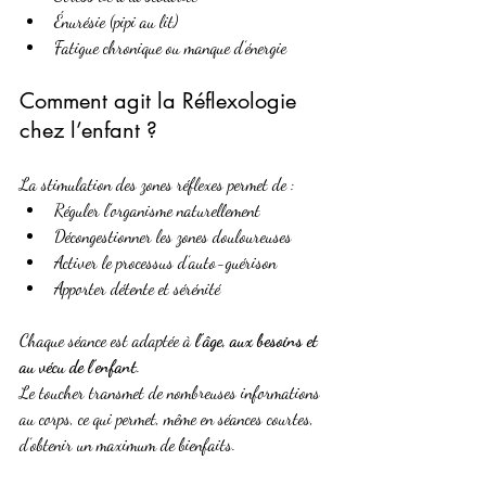
Énurésie (pipi au lit)
Fatigue chronique ou manque d’énergie
Comment agit la Réflexologie 
chez l’enfant ?
La stimulation des zones réflexes permet de :
Réguler l’organisme naturellement
Décongestionner les zones douloureuses
Activer le processus d’auto-guérison
Apporter détente et sérénité
Chaque séance est adaptée à 
l’âge, aux besoins et 
au vécu de l’enfant
. 
Le toucher transmet de nombreuses informations 
au corps, ce qui permet, même en séances courtes, 
d’obtenir un maximum de bienfaits.