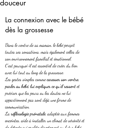
douceur
La connexion avec le bébé 
dès la grossesse
Dans le ventre de sa maman, le bébé perçoit 
toutes ses sensations, mais également celles de 
son environnement familial et émotionnel.
C’est pourquoi il est essentiel de créer du lien 
avec lui tout au long de la grossesse.
Les gestes simples comme 
caresser son ventre, 
parler au bébé, lui expliquer ce qu’il ressent
 et 
préciser que les peurs ou les doutes ne lui 
appartiennent pas sont déjà une forme de 
communication.
La 
réflexologie prénatale
, adaptée aux femmes 
enceintes, aide à installer un climat de sérénité et 
de détente qui profite directement au futur bébé.