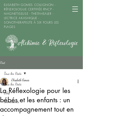
ELISABETH GOMES COLLIGNON -
RÉFLEXOLOGUE CERTIFIÉE RNCP -
MAGNETISEUSE - THETAHEALER -
LECTRICE AKASHIQUE -
SONOTHERAPEUTE À SIX FOURS LES
PLAGES
Post
Tous les Posts
Elisabeth Gomes
Tous les Posts
La Réflexologie pour les
Blog
bébés et les enfants : un
Evenements
accompagnement tout en