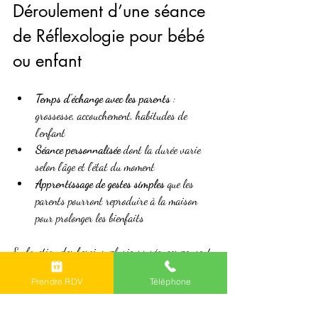
Déroulement d’une séance 
de Réflexologie pour bébé 
ou enfant
Temps d’échange avec les parents
 : 
grossesse, accouchement, habitudes de 
l’enfant
Séance personnalisée
 dont la durée varie 
selon l’âge et l’état du moment
Apprentissage de gestes simples
 que les 
parents pourront reproduire à la maison 
pour prolonger les bienfaits
En fonction des besoins, plusieurs séances peuvent 
être proposées afin d’accompagner l’enfant dans 
Prendre RDV
Téléphone
son mieux-être.