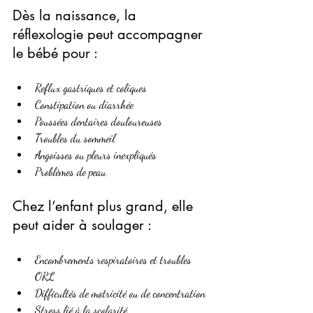
Dès la naissance, la 
réflexologie peut accompagner 
le bébé pour :
Reflux gastriques et coliques
Constipation ou diarrhée
Poussées dentaires douloureuses
Troubles du sommeil
Angoisses ou pleurs inexpliqués
Problèmes de peau
Chez l’enfant plus grand, elle 
peut aider à soulager :
Encombrements respiratoires et troubles 
ORL
Difficultés de motricité ou de concentration
Stress lié à la scolarité