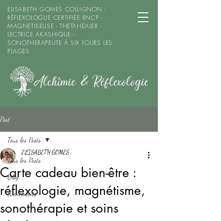
ELISABETH GOMES COLLIGNON -
RÉFLEXOLOGUE CERTIFIÉE RNCP -
MAGNETISEUSE - THETAHEALER -
LECTRICE AKASHIQUE -
SONOTHERAPEUTE À SIX FOURS LES
PLAGES
Post
Tous les Posts
ELISABETH GOMES
Tous les Posts
Carte cadeau bien-être :
Blog
réflexologie, magnétisme,
Evenements
sonothérapie et soins