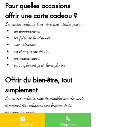
Pour quelles occasions 
offrir une carte cadeau ?
Les cartes cadeaux bien-être sont idéales pour :
un anniversaire,
les fêtes de fin d’année,
une naissance,
un changement de vie,
un remerciement,
ou simplement pour faire plaisir.
Offrir du bien-être, tout 
simplement
Les cartes cadeaux sont disponibles sur demande 
et peuvent être adaptées aux besoins de la 
personne qui reçoit.
Pour offrir un 
cadeau conscient, utile et 
Prendre RDV
Téléphone
profondément humain
, n’hésitez pas à me 