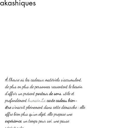
akashiques
À l’heure où les cadeaux matériels s’accumulent, 
de plus en plus de personnes ressentent le besoin 
d’offrir un présent 
porteur de sens
, utile et 
profondément 
humain.La
carte cadeau bien-
être
 s’inscrit pleinement dans cette démarche : elle 
offre bien plus qu’un objet, elle propose une 
expérience
, un temps pour soi, une pause 
régénérante.