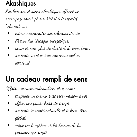
Akashiques
Les lectures et soins akashiques offrent un 
accompagnement plus subtil et introspectif. 
Cela aide à :
mieux comprendre ses schémas de vie,
libérer des blocages énergétiques,
avancer avec plus de clarté et de conscience,
soutenir un cheminement personnel ou 
spirituel.
Un cadeau rempli de sens
Offrir une carte cadeau bien-être, c’est :
proposer un 
moment de reconnexion à soi
,
offrir une 
pause hors du temps
,
soutenir la santé naturelle et le bien-être 
global,
respecter le rythme et les besoins de la 
personne qui reçoit.