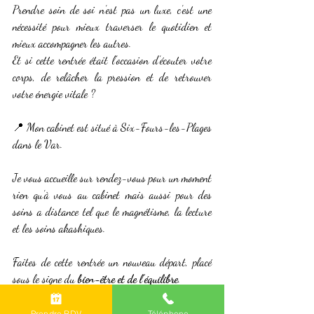
Prendre soin de soi n’est pas un luxe, c’est une 
nécessité pour mieux traverser le quotidien et 
mieux accompagner les autres. 
Et si cette rentrée était l’occasion d’écouter votre 
corps, de relâcher la pression et de retrouver 
votre énergie vitale ?
📍 Mon cabinet est situé à Six-Fours-les-Plages 
dans le Var. 
Je vous accueille sur rendez-vous pour un moment 
rien qu’à vous au cabinet mais aussi pour des 
soins a distance tel que le magnétisme, la lecture 
et les soins akashiques.
Faites de cette rentrée un nouveau départ, placé 
sous le signe du 
bien-être et de l’équilibre
.
energie vitale
bien-être
methode naturelle
fatigue
relaxation
harmonisation energetique
detente
angoisse
le var
Prendre RDV
Téléphone