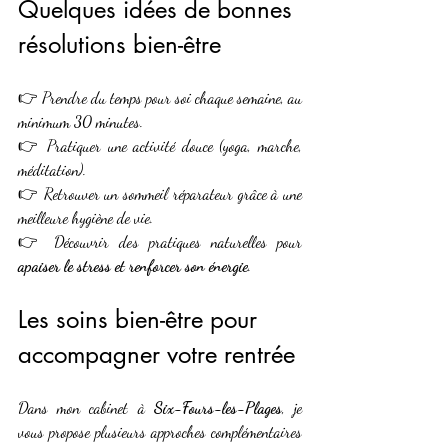
Quelques idées de bonnes 
résolutions bien-être 
👉 Prendre du temps pour soi chaque semaine, au 
minimum 30 minutes.
👉 Pratiquer une activité douce (yoga, marche, 
méditation).
👉 Retrouver un sommeil réparateur grâce à une 
meilleure hygiène de vie.
👉 Découvrir des pratiques naturelles pour 
apaiser le stress et renforcer son énergie
.
Les soins bien-être pour 
accompagner votre rentrée 
Dans mon cabinet à 
Six-Fours-les-Plages
, je 
vous propose plusieurs approches complémentaires 