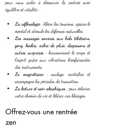
pour vous aider à démarrer la rentrée avec 
équilibre et vitalité :
La réflexologie
 : libère les tensions, apaise le 
mental et stimule les défenses naturelles.
Les massages sonores aux bols tibétains, 
gong, kochis, arbre de pluie, diapasons et 
autres surprises
 : harmonisent le corps et 
l’esprit grâce aux vibrations bienfaisantes 
des instruments.
Le magnétisme
 : soulage, revitalise et 
accompagne les périodes de transition.
La lecture et soin akashiques
 : pour éclairer 
votre chemin de vie et libérer vos blocages.
Offrez-vous une rentrée 
zen 