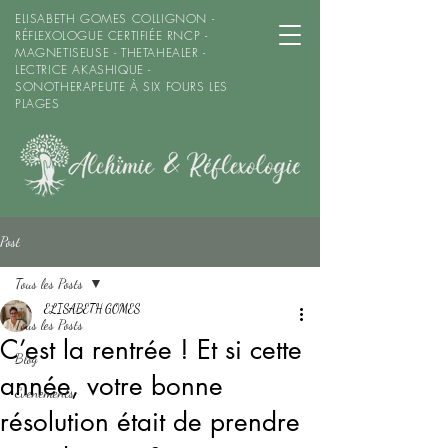
ELISABETH GOMES COLLIGNON -
RÉFLEXOLOGUE CERTIFIÉE RNCP -
MAGNETISEUSE - THETAHEALER -
LECTRICE AKASHIQUE -
SONOTHERAPEUTE À SIX FOURS LES
PLAGES
Post
Tous les Posts
ELISABETH GOMES
Tous les Posts
C’est la rentrée ! Et si cette
Blog
année, votre bonne
Evenements
résolution était de prendre